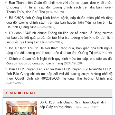
Ban Thanh niên Quân đội phối hợp với các cơ quan, đơn vị tổ chức
Chương trình tri ân các đối tượng chính sách trên địa bàn huyện
Thanh Thủy, tỉnh Phú Thọ
(09/07/2019)
Bộ CHQS tỉnh Quảng Ninh khám bệnh, cấp thuốc miễn phí và tặng
quà đối tượng chính sách trên địa bàn huyện Tiên Yên và huyện Hải
Hà, tỉnh Quảng Ninh
(05/07/2019)
Lữ đoàn 134/Binh chủng Thông tin liên lạc tổ chức Lễ Dâng hương
và báo cáo kết quả tu bổ, tôn tạo Nhà bia tưởng niệm Khu Di tích lịch
sử quốc gia Hang Lèn Hà
(05/07/2019)
Bộ Tư lệnh Thủ đô Hà Nội thăm, tặng quà, bàn giao nhà tình nghĩa
tặng các đối tượng chính sách trên địa bàn tỉnh Quảng Trị
(05/07/2019)
Chính phủ ban hành Nghị định quy định mức trợ cấp, phụ cấp ưu đãi
đối với người có công với cách mạng
(03/07/2019)
Ban CHQS huyện Tân Yên và Ban CHQS huyện Lục Ngạn/Bộ CHQS
tỉnh Bắc Giang chi trả trợ cấp đối với đối tượng được hưởng chế độ
theo Quyết định số 49/2015/QĐ-TTg của Thủ tướng Chính phủ
(03/07/2019)
XEM NHIỀU NHẤT
Bộ CHQS tỉnh Quảng Ninh trao Quyết định
cấp Giấy chứng nhận...
Số lần xem: 13567