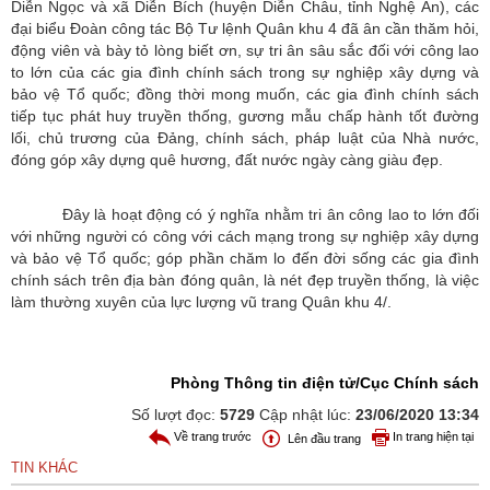
Diễn Ngọc và xã Diễn Bích (huyện Diễn Châu, tỉnh Nghệ An), các
đại biểu Đoàn công tác Bộ Tư lệnh Quân khu 4 đã ân cần thăm hỏi,
động viên và bày tỏ lòng biết ơn, sự tri ân sâu sắc đối với công lao
to lớn của các gia đình chính sách trong sự nghiệp xây dựng và
bảo vệ Tổ quốc; đồng thời mong muốn, các gia đình chính sách
tiếp tục phát huy truyền thống, gương mẫu chấp hành tốt đường
lối, chủ trương của Đảng, chính sách, pháp luật của Nhà nước,
đóng góp xây dựng quê hương, đất nước ngày càng giàu đẹp.
Đây là hoạt động có ý nghĩa nhằm tri ân công lao to lớn đối
với những người có công với cách mạng trong sự nghiệp xây dựng
và bảo vệ Tổ quốc; góp phần chăm lo đến đời sống các gia đình
chính sách trên địa bàn đóng quân, là nét đẹp truyền thống, là việc
làm thường xuyên của lực lượng vũ trang Quân khu 4/.
Phòng Thông tin điện tử/Cục Chính sách
Số lượt đọc:
5729
Cập nhật lúc:
23/06/2020 13:34
Về trang trước
In trang hiện tại
Lên đầu trang
TIN KHÁC