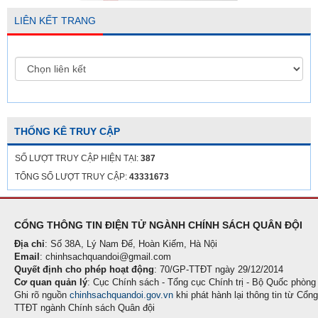
LIÊN KẾT TRANG
THỐNG KÊ TRUY CẬP
SỐ LƯỢT TRUY CẬP HIỆN TẠI:
387
TỔNG SỐ LƯỢT TRUY CẬP:
43331673
CỔNG THÔNG TIN ĐIỆN TỬ NGÀNH CHÍNH SÁCH QUÂN ĐỘI
Địa chỉ
: Số 38A, Lý Nam Đế, Hoàn Kiếm, Hà Nội
Email
: chinhsachquandoi@gmail.com
Quyết định cho phép hoạt động
: 70/GP-TTĐT ngày 29/12/2014
Cơ quan quản lý
: Cục Chính sách - Tổng cục Chính trị - Bộ Quốc phòng
Ghi rõ nguồn
chinhsachquandoi.gov.vn
khi phát hành lại thông tin từ Cổng
TTĐT ngành Chính sách Quân đội