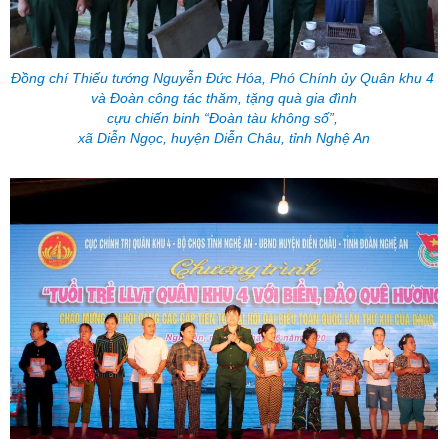
Đồng chí Thiếu tướng Nguyễn Đức Hóa, Phó Chính ủy Quân khu 4
và Đoàn công tác thăm, tặng quà
gia đình
cựu chiến binh “Đoàn tàu không số”,
xã Diễn Ngọc, huyện Diễn Châu, tỉnh Nghệ An