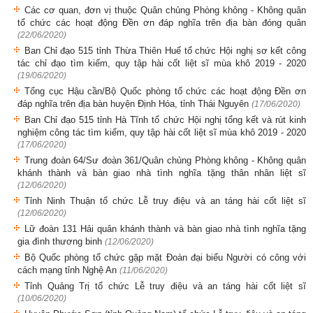
Các cơ quan, đơn vị thuộc Quân chủng Phòng không - Không quân
tổ chức các hoạt động Đền ơn đáp nghĩa trên địa bàn đóng quân
(22/06/2020)
Ban Chỉ đạo 515 tỉnh Thừa Thiên Huế tổ chức Hội nghị sơ kết công
tác chỉ đạo tìm kiếm, quy tập hài cốt liệt sĩ mùa khô 2019 - 2020
(19/06/2020)
Tổng cục Hậu cần/Bộ Quốc phòng tổ chức các hoạt động Đền ơn
đáp nghĩa trên địa bàn huyện Định Hóa, tỉnh Thái Nguyên
(17/06/2020)
Ban Chỉ đạo 515 tỉnh Hà Tĩnh tổ chức Hội nghị tổng kết và rút kinh
nghiệm công tác tìm kiếm, quy tập hài cốt liệt sĩ mùa khô 2019 - 2020
(17/06/2020)
Trung đoàn 64/Sư đoàn 361/Quân chủng Phòng không - Không quân
khánh thành và bàn giao nhà tình nghĩa tặng thân nhân liệt sĩ
(12/06/2020)
Tỉnh Ninh Thuận tổ chức Lễ truy điệu và an táng hài cốt liệt sĩ
(12/06/2020)
Lữ đoàn 131 Hải quân khánh thành và bàn giao nhà tình nghĩa tặng
gia đình thương binh
(12/06/2020)
Bộ Quốc phòng tổ chức gặp mặt Đoàn đại biểu Người có công với
cách mạng tỉnh Nghệ An
(11/06/2020)
Tỉnh Quảng Trị tổ chức Lễ truy điệu và an táng hài cốt liệt sĩ
(10/06/2020)