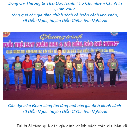
Đồng chí Thượng tá Thái Đức Hạnh, Phó Chủ nhiệm Chính trị
Quân khu 4
tặng quà các gia đình chính sách có hoàn cảnh khó khăn,
xã Diễn Ngọc, huyện Diễn Châu, tỉnh Nghệ An
Các đại biểu Đoàn công tác tặng quà các gia đình chính sách
xã Diễn Ngọc, huyện Diễn Châu, tỉnh Nghệ An
Tại buổi tặng quà các gia đình chính sách trên địa bàn xã