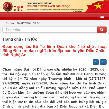
Thứ Sáu, 07/08/2026 04:50
Trang chủ
Tin tức
Đoàn công tác Bộ Tư lệnh Quân khu 4 tổ chức hoạt
động Đền ơn đáp nghĩa trên địa bàn huyện Diễn Châu,
tỉnh Nghệ An
A-
A+
Chào mừng Đại hội Đảng các cấp nhiệm kỳ 2020 - 2025, tiến
tới Đại hội đại biểu toàn quốc lần thứ XIII của Đảng, hướng
tới kỷ niệm 73 năm ngày Thương binh - Liệt sĩ (27/7/1947-
27/7/2020); ngày 22/6/2020, Đoàn công tác Bộ Tư lệnh Quân
khu 4 do đồng chí Thiếu tướng Nguyễn Đức Hóa, Phó Chính
ủy Quân khu làm trưởng đoàn đã phối hợp với cấp ủy, chính
quyền địa phương tổ chức các hoạt động Đền ơn đáp nghĩa,
thể hiện sự tri ân sâu sắc đối với các anh hùng liệt sĩ, gia
đình chính sách trên địa bàn xã Diễn Ngọc và xã Diễn Bích