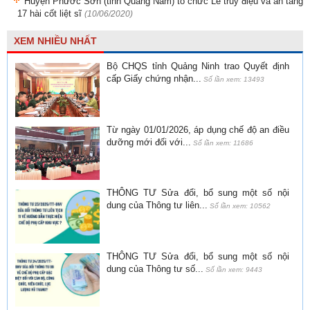
Huyện Phước Sơn (tỉnh Quảng Nam) tổ chức Lễ truy điệu và an táng
17 hài cốt liệt sĩ
(10/06/2020)
XEM NHIỀU NHẤT
Bộ CHQS tỉnh Quảng Ninh trao Quyết định
cấp Giấy chứng nhận...
Số lần xem: 13493
Từ ngày 01/01/2026, áp dụng chế độ an điều
dưỡng mới đối với...
Số lần xem: 11686
THÔNG TƯ Sửa đổi, bổ sung một số nội
dung của Thông tư liên...
Số lần xem: 10562
THÔNG TƯ Sửa đổi, bổ sung một số nội
dung của Thông tư số...
Số lần xem: 9443