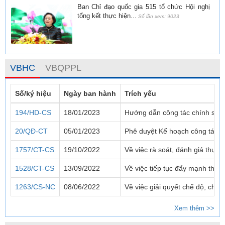
Ban Chỉ đạo quốc gia 515 tổ chức Hội nghị
tổng kết thực hiện...
Số lần xem: 9023
VBHC
VBQPPL
Số/ký hiệu
Ngày ban hành
Trích yếu
194/HD-CS
18/01/2023
Hướng dẫn công tác chính sác
20/QĐ-CT
05/01/2023
Phê duyệt Kế hoạch công tác 
1757/CT-CS
19/10/2022
Về việc rà soát, đánh giá thực
1528/CT-CS
13/09/2022
Về việc tiếp tục đẩy mạnh thực
1263/CS-NC
08/06/2022
Về việc giải quyết chế độ, chí
Xem thêm >>