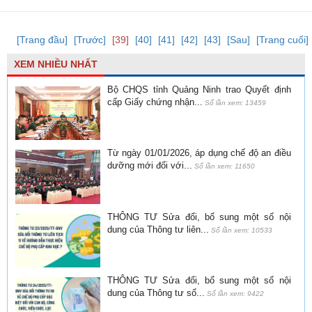
[Trang đầu]
[Trước]
[39]
[40]
[41]
[42]
[43]
[Sau]
[Trang cuối]
XEM NHIỀU NHẤT
Bộ CHQS tỉnh Quảng Ninh trao Quyết định
cấp Giấy chứng nhận...
Số lần xem: 13459
Từ ngày 01/01/2026, áp dụng chế độ an điều
dưỡng mới đối với...
Số lần xem: 11650
THÔNG TƯ Sửa đổi, bổ sung một số nội
dung của Thông tư liên...
Số lần xem: 10533
THÔNG TƯ Sửa đổi, bổ sung một số nội
dung của Thông tư số...
Số lần xem: 9422