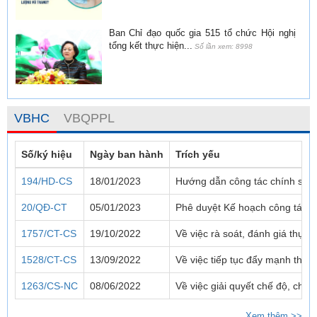
Ban Chỉ đạo quốc gia 515 tổ chức Hội nghị
tổng kết thực hiện...
Số lần xem: 8998
VBHC
VBQPPL
Số/ký hiệu
Ngày ban hành
Trích yếu
194/HD-CS
18/01/2023
Hướng dẫn công tác chính sác
20/QĐ-CT
05/01/2023
Phê duyệt Kế hoạch công tác 
1757/CT-CS
19/10/2022
Về việc rà soát, đánh giá thực
1528/CT-CS
13/09/2022
Về việc tiếp tục đẩy mạnh thực
1263/CS-NC
08/06/2022
Về việc giải quyết chế độ, chí
Xem thêm >>