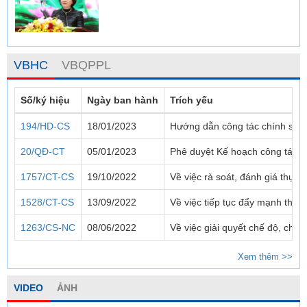
VBHC
VBQPPL
Số/ký hiệu
Ngày ban hành
Trích yếu
194/HD-CS
18/01/2023
Hướng dẫn công tác chính sác
20/QĐ-CT
05/01/2023
Phê duyệt Kế hoạch công tác 
1757/CT-CS
19/10/2022
Về việc rà soát, đánh giá thực
1528/CT-CS
13/09/2022
Về việc tiếp tục đẩy mạnh thực
1263/CS-NC
08/06/2022
Về việc giải quyết chế độ, chí
Xem thêm >>
VIDEO
ẢNH