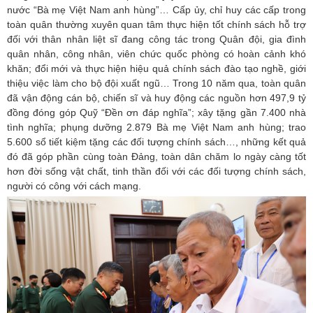
nước “Bà mẹ Việt Nam anh hùng”… Cấp ủy, chỉ huy các cấp trong
toàn quân thường xuyên quan tâm thực hiện tốt chính sách hỗ trợ
đối với thân nhân liệt sĩ đang công tác trong Quân đội, gia đình
quân nhân, công nhân, viên chức quốc phòng có hoàn cảnh khó
khăn; đổi mới và thực hiện hiệu quả chính sách đào tạo nghề, giới
thiệu việc làm cho bộ đội xuất ngũ… Trong 10 năm qua, toàn quân
đã vận động cán bộ, chiến sĩ và huy động các nguồn hơn 497,9 tỷ
đồng đóng góp Quỹ “Đền ơn đáp nghĩa”; xây tặng gần 7.400 nhà
tình nghĩa; phụng dưỡng 2.879 Bà mẹ Việt Nam anh hùng; trao
5.600 sổ tiết kiệm tặng các đối tượng chính sách…, những kết quả
đó đã góp phần cùng toàn Đảng, toàn dân chăm lo ngày càng tốt
hơn đời sống vật chất, tinh thần đối với các đối tượng chính sách,
người có công với cách mạng.