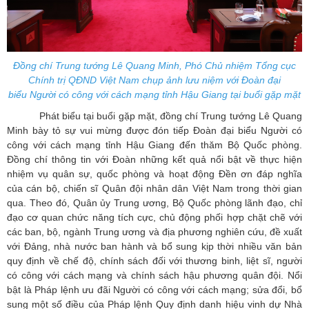
Đồng chí
Trung tướng Lê Quang Minh, Phó Chủ nhiệm Tổng cục
Chính trị QĐND Việt Nam
chụp ảnh lưu niệm với Đoàn đại
biểu Người có công với cách mạng tỉnh Hậu Giang tại buổi gặp mặt
Phát biểu tại buổi gặp mặt, đồng chí Trung tướng Lê Quang
Minh bày tỏ sự vui mừng được đón tiếp Đoàn đại biểu Người có
công với cách mạng tỉnh Hậu Giang đến thăm Bộ Quốc phòng.
Đồng chí thông tin với Đoàn những kết quả nổi bật về thực hiện
nhiệm vụ quân sự, quốc phòng và hoạt động Đền ơn đáp nghĩa
của cán bộ, chiến sĩ Quân đội nhân dân Việt Nam trong thời gian
qua. Theo đó, Quân ủy Trung ương, Bộ Quốc phòng lãnh đạo, chỉ
đạo cơ quan chức năng tích cực, chủ động phối hợp chặt chẽ với
các ban, bộ, ngành Trung ương và địa phương nghiên cứu, đề xuất
với Đảng, nhà nước ban hành và bổ sung kịp thời nhiều văn bản
quy định về chế độ, chính sách đối với thương binh, liệt sĩ, người
có công với cách mạng và chính sách hậu phương quân đội. Nổi
bật là Pháp lệnh ưu đãi Người có công với cách mạng; sửa đổi, bổ
sung một số điều của Pháp lệnh Quy định danh hiệu vinh dự Nhà