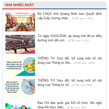
XEM NHIỀU NHẤT
Bộ CHQS tỉnh Quảng Ninh trao Quyết định
cấp Giấy chứng nhận...
Số lần xem: 13553
Từ ngày 01/01/2026, áp dụng chế độ an điều
dưỡng mới đối với...
Số lần xem: 11751
THÔNG TƯ Sửa đổi, bổ sung một số nội
dung của Thông tư liên...
Số lần xem: 10611
THÔNG TƯ Sửa đổi, bổ sung một số nội
dung của Thông tư số...
Số lần xem: 9485
Ban Chỉ đạo quốc gia 515 tổ chức Hội nghị
tổng kết thực hiện...
Số lần xem: 9067